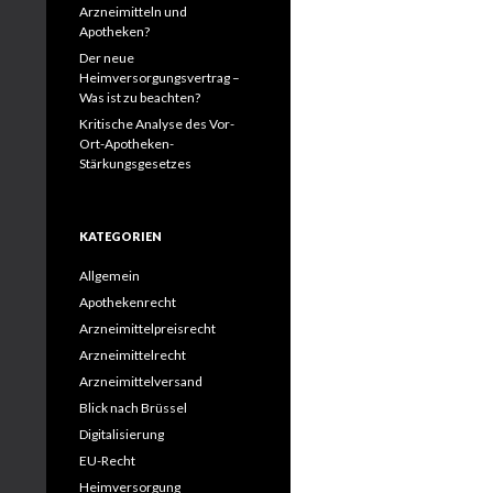
Arzneimitteln und
Apotheken?
Der neue
Heimversorgungsvertrag –
Was ist zu beachten?
Kritische Analyse des Vor-
Ort-Apotheken-
Stärkungsgesetzes
KATEGORIEN
Allgemein
Apothekenrecht
Arzneimittelpreisrecht
Arzneimittelrecht
Arzneimittelversand
Blick nach Brüssel
Digitalisierung
EU-Recht
Heimversorgung