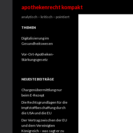
Suchen
apothekenrecht kompakt
analytisch – kritisch – pointiert
THEMEN
Digitalisierung im
Gesundheitswesen
Vor-Ort-Apotheken-
Stärkungsgesetz
NEUESTE BEITRÄGE
Chargenübermittlung nur
beim E-Rezept
Die Rechtsgrundlagen für die
Impfstoffbeschaffung durch
die USA und die EU
Der Vertrag zwischen der EU
und dem Vereinigten
Königreich – was sagt er zu