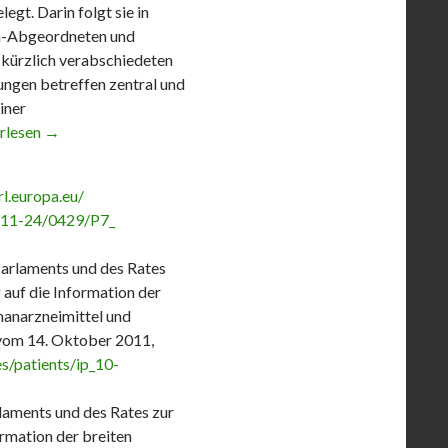
egt. Darin folgt sie in
a-Abgeordneten und
 kürzlich verabschiedeten
ngen betreffen zentral und
iner
äisches Parlament votiert für Herstellerinformationen über versc
rlesen
→
l.europa.eu/
0/11-24/0429/P7_
arlaments und des Rates
 auf die Information der
manarzneimittel und
 vom 14. Oktober 2011,
es/patients/ip_10-
laments und des Rates zur
ormation der breiten