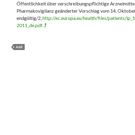
Öffentlichkeit über verschreibungspflichtige Arzneimittel
Pharmakovigilanz geänderter Vorschlag vom 14. Oktob
endgültig/2,
http://ec.europa.eu/health/files/patients/ip_
2011_de.pdf.
⤴
A&R