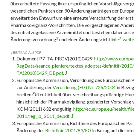
überarbeitete Fassung ihrer ursprünglichen Vorschläge vorgel
wesentlichen Punkten den 90 Änderungsanträgen der Europ
erweitert den Entwurf um eine erneute Verschärfung der erst
Pharmakovigilanz-Vorschriften. Die vorgeschlagenen Änderu
dezentral zugelassene Arzneimittel und bestehen daher aus e
2
3
Änderungsverordnung
und einer Änderungsrichtlinie
.
Europ
weite
↓
BEITRAG ALS PDF
Dokument P7_TA-PROV(2010)0429,
http://www.europar
RegData/seance_pleniere/textes_adoptes/definitif/201
TA(2010)0429_DE.pdf
.
⤴
Europäische Kommission, Verordnung des Europäischen P
zur Änderung der
Verordnung (EG) Nr. 726/2004
in Bezug
breiten Öffentlichkeit über verschreibungspflichtige Hu
hinsichtlich der Pharmakovigilanz, geänderter Vorschlag
KOM(2011) 632 endgültig,
http://ec.europa.eu/health/fil
2011/reg_ip_ 2011_de.pdf
.
⤴
Europäische Kommission, Richtlinie des Europäischen Par
Änderung der
Richtlinie 2001/83/EG
in Bezug auf die Inf