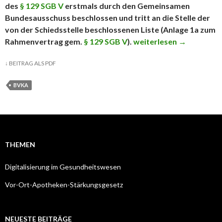
des
§ 129 SGB V
erstmals durch den Gemeinsamen
Bundesausschuss beschlossen und tritt an die Stelle der
von der Schiedsstelle beschlossenen Liste (Anlage 1a zum
Rahmenvertrag gem.
§ 129 SGB V
).
Gilt die Substitutionsa
weiterlesen
→
↓
BEITRAG ALS PDF
BVKA
THEMEN
Digitalisierung im Gesundheitswesen
Vor-Ort-Apotheken-Stärkungsgesetz
NEUESTE BEITRÄGE