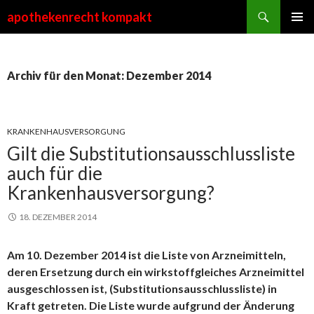
Suchen
apothekenrecht kompakt
ZUM
PRIMÄR
INHALT
MENÜ
SPRINGEN
Archiv für den Monat: Dezember 2014
KRANKENHAUSVERSORGUNG
Gilt die Substitutionsausschlussliste
auch für die
Krankenhausversorgung?
18. DEZEMBER 2014
Am 10. Dezember 2014 ist die Liste von Arzneimitteln,
deren Ersetzung durch ein wirkstoffgleiches Arzneimittel
ausgeschlossen ist, (Substitutionsausschlussliste) in
Kraft getreten. Die Liste wurde aufgrund der Änderung