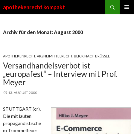
Suchen
apothekenrecht kompakt
ZUM
PRIMÄR
INHALT
MENÜ
SPRINGEN
Archiv für den Monat: August 2000
APOTHEKENRECHT
,
ARZNEIMITTELRECHT
,
BLICK NACH BRÜSSEL
Versandhandelsverbot ist
„europafest“ – Interview mit Prof.
Meyer
13. AUGUST 2000
STUTTGART (cr).
Die mit lauten
propagandistische
m Trommelfeuer