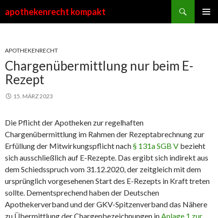
Suchen
apothekenrecht kompakt
ZUM
PRIMÄR
INHALT
MENÜ
SPRINGEN
APOTHEKENRECHT
Chargenübermittlung nur beim E-
Rezept
15. MÄRZ 2023
Die Pflicht der Apotheken zur regelhaften
Chargenübermittlung im Rahmen der Rezeptabrechnung zur
Erfüllung der Mitwirkungspflicht nach
§ 131a SGB V
bezieht
sich ausschließlich auf E-Rezepte. Das ergibt sich indirekt aus
dem Schiedsspruch vom 31.12.2020, der zeitgleich mit dem
ursprünglich vorgesehenen Start des E-Rezepts in Kraft treten
sollte. Dementsprechend haben der Deutschen
Apothekerverband und der GKV-Spitzenverband das Nähere
zu Übermittlung der Chargenbezeichnungen in
Anlage 1 zur