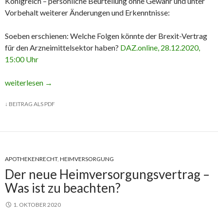
Königreich – persönliche Beurteilung ohne Gewähr und unter
Vorbehalt weiterer Änderungen und Erkenntnisse:
Soeben erschienen: Welche Folgen könnte der Brexit-Vertrag
für den Arzneimittelsektor haben?
DAZ.online, 28.12.2020,
15:00 Uhr
Der Vertrag zwischen der EU und dem Vereinigten Königreich – 
weiterlesen
→
↓
BEITRAG ALS PDF
APOTHEKENRECHT
,
HEIMVERSORGUNG
Der neue Heimversorgungsvertrag –
Was ist zu beachten?
1. OKTOBER 2020