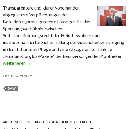
Transparentere und klarer voneinander
abgegrenzte Verpflichtungen der
Beteiligten, praxisgerechte Lösungen für das
Spannungsverhältnis zwischen
Selbstbestimmungsrecht der Heimbewohner und
institutionalisierter Sicherstellung der Gesundheitsversorgung
in der stationären Pflege und eine Absage an kostenlose
„Rundum-Sorglos-Pakete“ der heimversorgenden Apotheken:
Der neue Heimversorgungsvertrag – Was ist zu beachten?
weiterlesen
→
↓
BEITRAG ALS PDF
BVVA
ARZNEIMITTELPREISRECHT
,
DIGITALISIERUNG
,
EU-RECHT