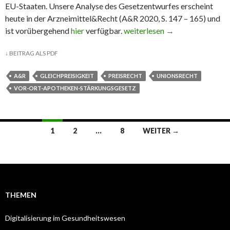
EU-Staaten. Unsere Analyse des Gesetzentwurfes erscheint
heute in der Arzneimittel&Recht (A&R 2020, S. 147 – 165) und
ist vorübergehend
hier
verfügbar.
Kritische Analyse des Vor-O
weiterlesen
→
↓
BEITRAG ALS PDF
A&R
GLEICHPREISIGKEIT
PREISRECHT
UNIONSRECHT
VOR-ORT-APOTHEKEN-STÄRKUNGSGESETZ
1
2
…
8
WEITER →
Beitrags-
Navigation
THEMEN
Digitalisierung im Gesundheitswesen