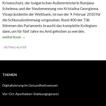
Krisenschutz, der bulgarischen Außenministerin Rumjana
Schelewa, und der Neubenennung von Kristalina Georgiewa,
Vizepräsidentin der Weltbank, ist nun der 9. Februar 2010 für
die Schlussabstimmung vorgesehen. Rund 400 der 736
Stimmen des Parlaments braucht das komplette Kollegium
dann, um für fünf Jahre ins Amt gehoben zu werden.
Neuer EU-Gesundheitskommissar: gewachsener Einfluss auf Arz
weiterlesen
→
↓
BEITRAG ALS PDF
THEMEN
Digitalisierung im Gesundheitswesen
Vor-Ort-Apotheken-Stärkungsgesetz