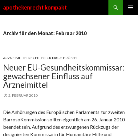
Suchen
apothekenrecht kompakt
ZUM
PRIMÄR
INHALT
MENÜ
SPRINGEN
Archiv für den Monat: Februar 2010
ARZNEIMITTELRECHT
,
BLICK NACH BRÜSSEL
Neuer EU-Gesundheitskommissar:
gewachsener Einfluss auf
Arzneimittel
2. FEBRUAR 2010
Die Anhörungen des Europäischen Parlaments zur zweiten
Barroso­Kommission sollten eigentlich am 26. Januar 2010
beendet sein. Aufgrund des erzwungenen Rückzugs der
designierten Kommissarin für Humanitäre Hilfe und