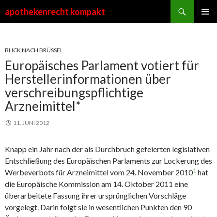
Suchen
apothekenrecht kompakt
ZUM
PRIMÄR
INHALT
MENÜ
SPRINGEN
BLICK NACH BRÜSSEL
Europäisches Parlament votiert für
Herstellerinformationen über
verschreibungspflichtige
Arzneimittel*
11. JUNI 2012
Knapp ein Jahr nach der als Durchbruch gefeierten legislativen
Entschließung des Europäischen Parlaments zur Lockerung des
1
Werbeverbots für Arzneimittel vom 24. November 2010
hat
die Europäische Kommission am 14. Oktober 2011 eine
überarbeitete Fassung ihrer ursprünglichen Vorschläge
vorgelegt. Darin folgt sie in wesentlichen Punkten den 90