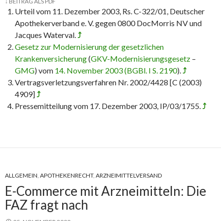
↓
BEITRAG ALS PDF
Urteil vom 11. Dezember 2003, Rs. C-322/01, Deutscher
Apothekerverband e. V. gegen 0800 DocMorris NV und
Jacques Waterval.
⤴
Gesetz zur Modernisierung der gesetzlichen
Krankenversicherung
(
GKV-Modernisierungsgesetz
–
GMG
) vom
14. November 2003 (BGBl. I S. 2190
).
⤴
Vertragsverletzungsverfahren Nr. 2002/4428 [C (2003)
4909]
⤴
Pressemitteilung vom 17. Dezember 2003, IP/03/1755.
⤴
ALLGEMEIN
,
APOTHEKENRECHT
,
ARZNEIMITTELVERSAND
E-Commerce mit Arzneimitteln: Die
FAZ fragt nach