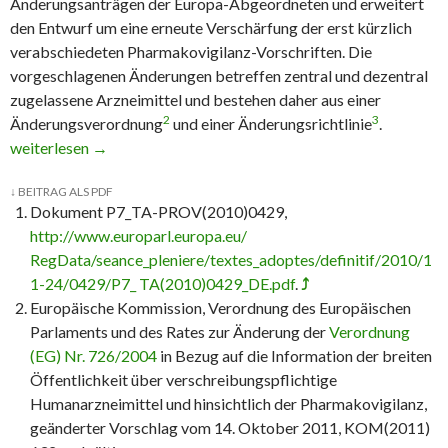
Änderungsanträgen der Europa-Abgeordneten und erweitert
den Entwurf um eine erneute Verschärfung der erst kürzlich
verabschiedeten Pharmakovigilanz-Vorschriften. Die
vorgeschlagenen Änderungen betreffen zentral und dezentral
zugelassene Arzneimittel und bestehen daher aus einer
2
3
Änderungsverordnung
und einer Änderungsrichtlinie
.
Europäisches Parlament votiert für Herstellerinformationen übe
weiterlesen
→
↓
BEITRAG ALS PDF
Dokument P7_TA-PROV(2010)0429,
http://www.europarl.europa.eu/
RegData/seance_pleniere/textes_adoptes/definitif/2010/1
1-24/0429/P7_ TA(2010)0429_DE.pdf
.
⤴
Europäische Kommission, Verordnung des Europäischen
Parlaments und des Rates zur Änderung der
Verordnung
(EG) Nr. 726/2004
in Bezug auf die Information der breiten
Öffentlichkeit über verschreibungspflichtige
Humanarzneimittel und hinsichtlich der Pharmakovigilanz,
geänderter Vorschlag vom 14. Oktober 2011, KOM(2011)