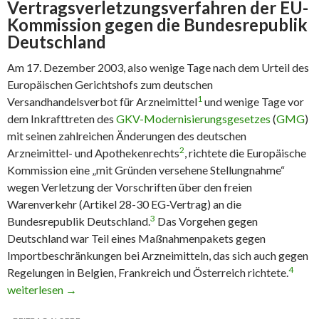
Vertragsverletzungsverfahren der EU-
Kommission gegen die Bundesrepublik
Deutschland
Am 17. Dezember 2003, also wenige Tage nach dem Urteil des
Europäischen Gerichtshofs zum deutschen
1
Versandhandelsverbot für Arzneimittel
und wenige Tage vor
dem Inkrafttreten des
GKV-Modernisierungsgesetzes
(
GMG
)
mit seinen zahlreichen Änderungen des deutschen
2
Arzneimittel- und Apothekenrechts
, richtete die Europäische
Kommission eine „mit Gründen versehene Stellungnahme“
wegen Verletzung der Vorschriften über den freien
Warenverkehr (Artikel 28-30 EG-Vertrag) an die
3
Bundesrepublik Deutschland.
Das Vorgehen gegen
Deutschland war Teil eines Maßnahmenpakets gegen
Importbeschränkungen bei Arzneimitteln, das sich auch gegen
4
Regelungen in Belgien, Frankreich und Österreich richtete.
Verstößt das deutsche System der Krankenhausversorgung mit A
weiterlesen
→