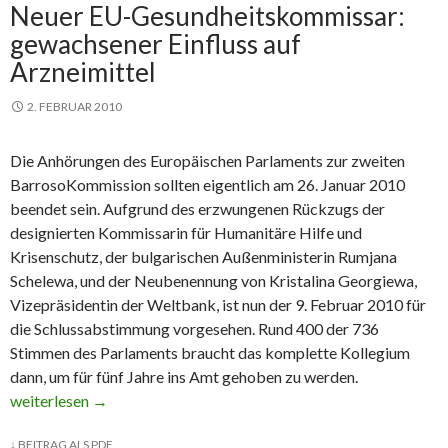
Neuer EU-Gesundheitskommissar:
gewachsener Einfluss auf
Arzneimittel
2. FEBRUAR 2010
Die Anhörungen des Europäischen Parlaments zur zweiten
Barroso­Kommission sollten eigentlich am 26. Januar 2010
beendet sein. Aufgrund des erzwungenen Rückzugs der
designierten Kommissarin für Humanitäre Hilfe und
Krisenschutz, der bulgarischen Außenministerin Rumjana
Schelewa, und der Neubenennung von Kristalina Georgiewa,
Vizepräsidentin der Weltbank, ist nun der 9. Februar 2010 für
die Schlussabstimmung vorgesehen. Rund 400 der 736
Stimmen des Parlaments braucht das komplette Kollegium
dann, um für fünf Jahre ins Amt gehoben zu werden.
Neuer EU-Gesundheitskommissar: gewachsener Einfluss auf Arz
weiterlesen
→
↓
BEITRAG ALS PDF