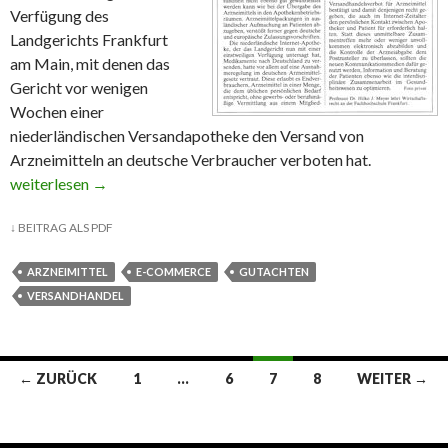
Verfügung des
Landgerichts Frankfurt
am Main, mit denen das
Gericht vor wenigen
Wochen einer
niederländischen Versandapotheke den Versand von
Arzneimitteln an deutsche Verbraucher verboten hat.
E-Commerce mit Arzneimitteln: Die FAZ fragt nach
weiterlesen
→
↓
BEITRAG ALS PDF
ARZNEIMITTEL
E-COMMERCE
GUTACHTEN
VERSANDHANDEL
← ZURÜCK
1
…
6
7
8
WEITER →
Beitrags-