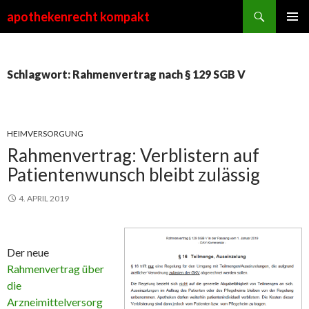
Suchen
apothekenrecht kompakt
ZUM
PRIMÄR
INHALT
MENÜ
SPRINGEN
Schlagwort: Rahmenvertrag nach § 129 SGB V
HEIMVERSORGUNG
Rahmenvertrag: Verblistern auf
Patientenwunsch bleibt zulässig
4. APRIL 2019
Der neue
Rahmenvertrag über
die
Arzneimittelversorg