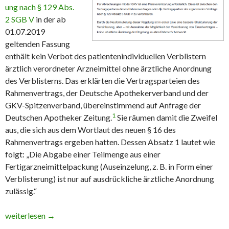
ung nach § 129 Abs.
2 SGB V
in der ab
01.07.2019
geltenden Fassung
enthält kein Verbot des patientenindividuellen Verblistern
ärztlich verordneter Arzneimittel ohne ärztliche Anordnung
des Verblisterns. Das erklärten die Vertragsparteien des
Rahmenvertrags, der Deutsche Apothekerverband und der
GKV-Spitzenverband, übereinstimmend auf Anfrage der
1
Deutschen Apotheker Zeitung.
Sie räumen damit die Zweifel
aus, die sich aus dem Wortlaut des neuen § 16 des
Rahmenvertrags ergeben hatten. Dessen Absatz 1 lautet wie
folgt: „Die Abgabe einer Teilmenge aus einer
Fertigarzneimittelpackung (Auseinzelung, z. B. in Form einer
Verblisterung) ist nur auf ausdrückliche ärztliche Anordnung
zulässig.“
Rahmenvertrag: Verblistern auf Patientenwunsch bleibt zulässig
weiterlesen
→