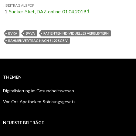
↓
BEITRAG ALS PDF
Sucker-Sket, DAZ-online, 01.04.2019
⤴
BVKA
BVVA
PATIENTENINDIVIDUELLES VERBLISTERN
RAHMENVERTRAG NACH § 129 SGB V
THEMEN
Digitalisierung im Gesundheitswesen
Vor-Ort-Apotheken-Stärkungsgesetz
NEUESTE BEITRÄGE